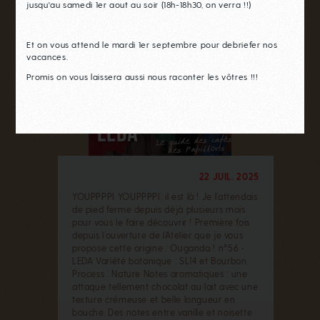
jusqu'au samedi 1er aout au soir (18h-18h30, on verra !!)
Et on vous attend le mardi 1er septembre pour debriefer nos
vacances.
Promis on vous laissera aussi nous raconter les vôtres !!!
22 JUIL. 2025
YOUPPPPI YOUPPPPI, il est là ! Je l’attendais
de pied ferme depuis déjà plusieurs mois
pour vous le faire découvrir ! Première fois
depuis l’ouverture de l’Atelier que je vous
propose cette origine : Ouganda ! n°56 •
LEDA Variété botanique : SL14 et Bourbon.
Process : Nature Notes aromatiques : une
attaque tellement chocolat au lait avec une
texture crémeuse et belle longueur en
bouche. Des notes entre vanille et noisette