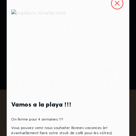
N°55 - La
Leona
DECAF
COLOMBIE
15
.00€
/ 250g
Vamos a la playa !!!
Papillons sur les
réseaux
On ferme pour 4 semaines !!!!
Vous pouvez venir nous souhaiter Bonnes vacances (et
éventuellement faire votre stock de café pour les vôtres)