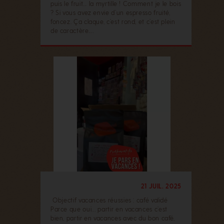
puis le fruit... la myrtille ! Comment je le bois
? Si vous avez envie d’un espresso fruité,
foncez. Ça claque, c’est rond, et c’est plein
de caractère.…
21 JUIL. 2025
️ Objectif vacances réussies : café validé
Parce que oui… partir en vacances c’est
bien, partir en vacances avec du bon café,