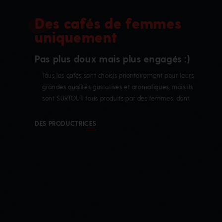
Des cafés de femmes
uniquement
Pas plus doux mais plus engagés :)
Tous les cafés sont choisis prioritairement pour leurs
grandes qualités gustatives et aromatiques, mais ils
sont SURTOUT tous produits par des femmes, dont
l’action s’inscrit dans des projets coopératifs ou
collaboratifs visant à améliorer leurs conditions de vie
DES PRODUCTRICES
de femme en général, favoriser l’éducation de leurs
enfants, rémunérer au plus juste l
LA