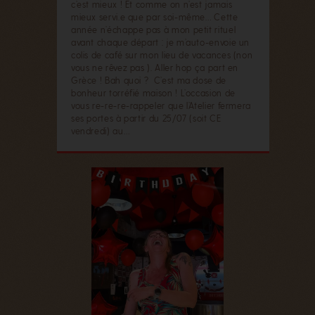
c’est mieux ! Et comme on n’est jamais
mieux servi.e que par soi-même… Cette
année n’échappe pas à mon petit rituel
avant chaque départ : je m’auto-envoie un
colis de café sur mon lieu de vacances (non
vous ne rêvez pas ). Aller hop ça part en
Grèce ! Bah quoi ? C’est ma dose de
bonheur torréfié maison ! L’occasion de
vous re-re-re-rappeler que l’Atelier fermera
ses portes à partir du 25/07 (soit CE
vendredi) au…