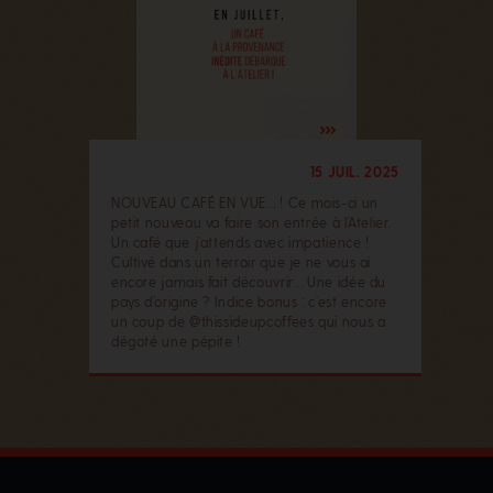
15 JUIL. 2025
NOUVEAU CAFÉ EN VUE… ! Ce mois-ci un
petit nouveau va faire son entrée à l’Atelier.
Un café que j’attends avec impatience !
Cultivé dans un terroir que je ne vous ai
encore jamais fait découvrir… Une idée du
pays d’origine ? Indice bonus : c’est encore
un coup de @thissideupcoffees qui nous a
dégoté une pépite ! ️