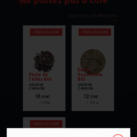
VOIR TOUS LES PRODUITS
VENDU EN LIGNE
VENDU EN LIGNE
Étoile
Étoile de
Scintillante
l'Atlas BIO
BIO
GEORGE
GEORGE
CANNON
CANNON
16
12
.00€
.00€
/ 100g
/ 100 g
VENDU EN LIGNE