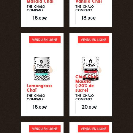
Masala Chai
Vanilla Chaï
THE CHALO
THE CHALO
COMPANY
COMPANY
18
18
.00€
.00€
VENDU EN LIGNE
VENDU EN LIGNE
Chini Chaï
Masala
Lemongrass
(-20% de
Chaï
sucre)
THE CHALO
THE CHALO
COMPANY
COMPANY
18
20
.00€
.00€
VENDU EN LIGNE
VENDU EN LIGNE