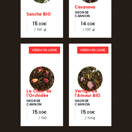
Casanova
GEORGE
Sencha BIO
CANNON
15
14
.00€
.00€
/ 100 gr
/ 100 gr
VENDU EN LIGNE
VENDU EN LIGNE
La Chair de
Vertige de
l'Orchidée
l'Amour BIO
GEORGE
GEORGE
CANNON
CANNON
15
15
.00€
.00€
/ 100
/ 100g