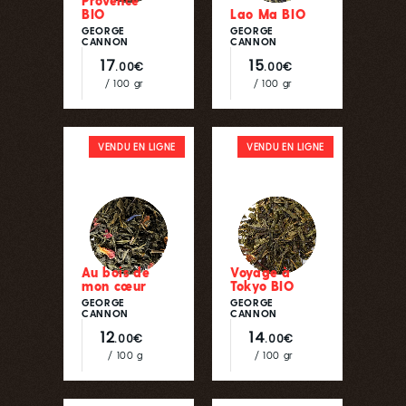
Provence
BIO
Lao Ma BIO
GEORGE
GEORGE
CANNON
CANNON
17
15
.00€
.00€
/ 100 gr
/ 100 gr
VENDU EN LIGNE
VENDU EN LIGNE
Au bois de
Voyage à
mon cœur
Tokyo BIO
GEORGE
GEORGE
CANNON
CANNON
12
14
.00€
.00€
/ 100 g
/ 100 gr