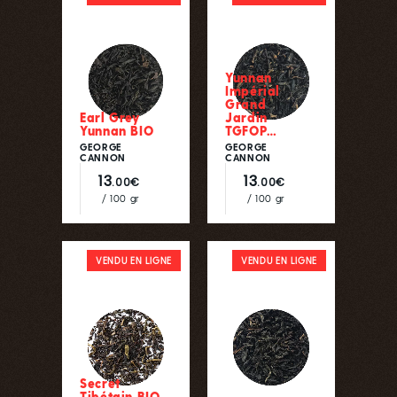
Yunnan
Impérial
Grand
Earl Grey
Jardin
Yunnan BIO
TGFOP…
GEORGE
GEORGE
CANNON
CANNON
13
13
.00€
.00€
/ 100 gr
/ 100 gr
VENDU EN LIGNE
VENDU EN LIGNE
Secret
Tibétain BIO