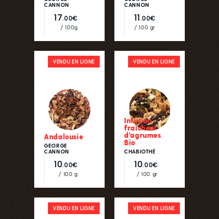
CANNON
CANNON
17
11
.00€
.00€
/ 100g
/ 100 gr
VENDU EN LIGNE
VENDU EN LIGNE
Infusion
fraîcheur
d'agrumes
Andalousie
Bio
GEORGE
CANNON
CHABIOTHÉ
10
10
.00€
.00€
/ 100 g
/ 100 gr
VENDU EN LIGNE
VENDU EN LIGNE