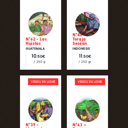
N°46 -
N°62 - Las
Toraja
Huistas
Sesean
GUATEMALA
INDONESIE
10
11
.50€
.50€
/ 250 g
/ 250 gr
VENDU EN LIGNE
VENDU EN LIGNE
N°39 -
N°63 –