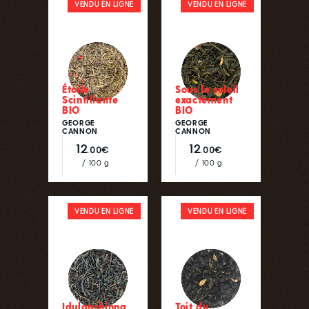
VENDU EN LIGNE
VENDU EN LIGNE
Étoile
Sous le soleil
Scintillante
exactement
BIO
BIO
GEORGE
GEORGE
CANNON
CANNON
12
12
.00€
.00€
/ 100 g
/ 100 g
VENDU EN LIGNE
VENDU EN LIGNE
Idulgashinna
Toit du