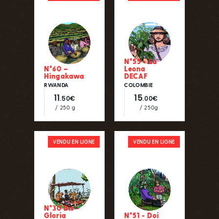
N°55 - La
N°60 –
Leona
Hingakawa
DECAF
RWANDA
COLOMBIE
11
15
.50€
.00€
/ 250 g
/ 250g
VENDU EN LIGNE
VENDU EN LIGNE
N°30 Bis -
Gloria
N°51 - Doi