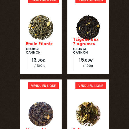
Tzigane aux
Etoile Filante
7 agrumes
GEORGE
GEORGE
CANNON
CANNON
13
15
.00€
.00€
/ 100 g
/ 100g
VENDU EN LIGNE
VENDU EN LIGNE