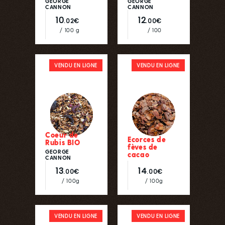
GEORGE
GEORGE
CANNON
CANNON
10
12
.02€
.00€
/ 100 g
/ 100
VENDU EN LIGNE
VENDU EN LIGNE
Coeur de
Ecorces de
Rubis BIO
fèves de
GEORGE
cacao
CANNON
13
14
.00€
.00€
/ 100g
/ 100g
VENDU EN LIGNE
VENDU EN LIGNE