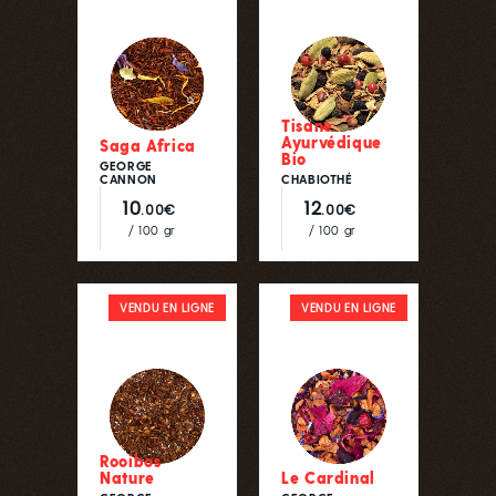
Tisane
Ayurvédique
Saga Africa
Bio
GEORGE
CANNON
CHABIOTHÉ
10
12
.00€
.00€
/ 100 gr
/ 100 gr
VENDU EN LIGNE
VENDU EN LIGNE
Rooibos
Nature
Le Cardinal