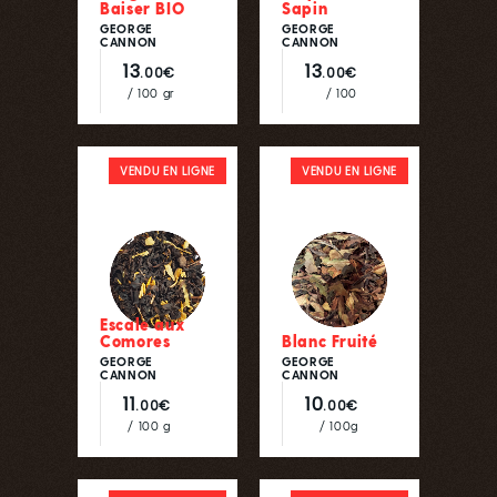
Baiser BIO
Sapin
GEORGE
GEORGE
CANNON
CANNON
13
13
.00€
.00€
/ 100 gr
/ 100
VENDU EN LIGNE
VENDU EN LIGNE
Escale aux
Comores
Blanc Fruité
GEORGE
GEORGE
CANNON
CANNON
11
10
.00€
.00€
/ 100 g
/ 100g