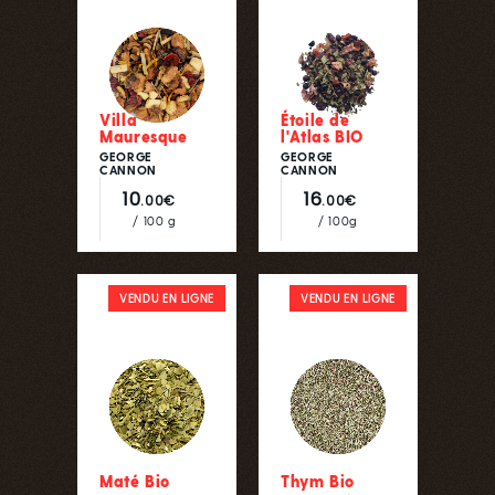
Villa
Étoile de
Mauresque
l'Atlas BIO
GEORGE
GEORGE
CANNON
CANNON
10
16
.00€
.00€
/ 100 g
/ 100g
VENDU EN LIGNE
VENDU EN LIGNE
Maté Bio
Thym Bio