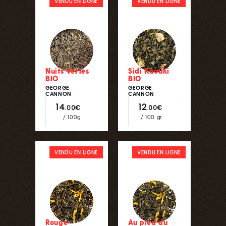
VENDU EN LIGNE
VENDU EN LIGNE
Nuits Vertes
Sidi Kaouki
BIO
BIO
GEORGE
GEORGE
CANNON
CANNON
14
12
.00€
.00€
/ 100g
/ 100 gr
VENDU EN LIGNE
VENDU EN LIGNE
Rouge
Au pied du