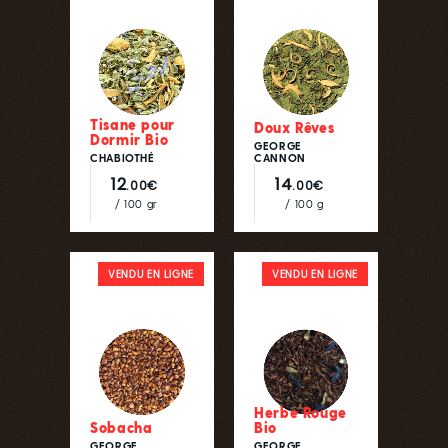
Tisane pour
Doux Rêves
Dormir Bio
GEORGE
CHABIOTHÉ
CANNON
12
14
.00€
.00€
/ 100 gr
/ 100 g
VENDU EN LIGNE
VENDU EN LIGNE
Herbe Rouge
Sobacha
Bio
GEORGE
GEORGE