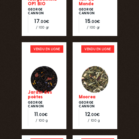
OP1 BIO
Monde
GEORGE
GEORGE
CANNON
CANNON
17
15
.00€
.00€
/ 100 gr
/ 100 gr
VENDU EN LIGNE
VENDU EN LIGNE
Jardin des
poètes
Moorea
GEORGE
GEORGE
CANNON
CANNON
11
12
.00€
.00€
/ 100 g
/ 100 g