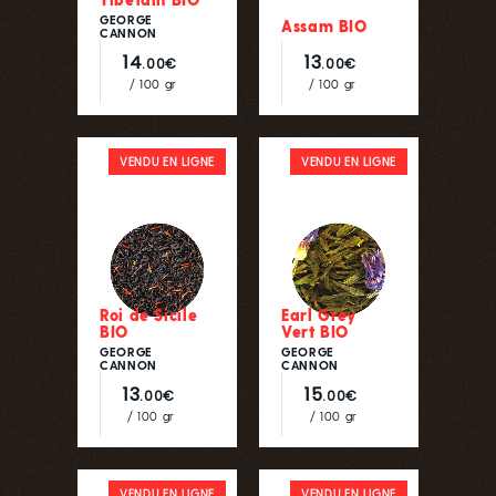
GEORGE
Assam BIO
CANNON
14
13
.00€
.00€
/ 100 gr
/ 100 gr
VENDU EN LIGNE
VENDU EN LIGNE
Roi de Sicile
Earl Grey
BIO
Vert BIO
GEORGE
GEORGE
CANNON
CANNON
13
15
.00€
.00€
/ 100 gr
/ 100 gr
VENDU EN LIGNE
VENDU EN LIGNE