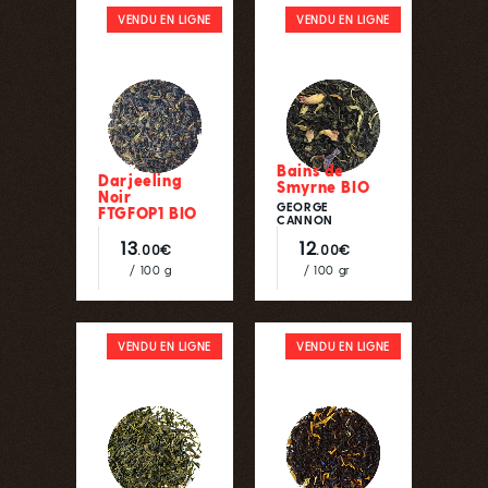
VENDU EN LIGNE
VENDU EN LIGNE
Bains de
Darjeeling
Smyrne BIO
Noir
GEORGE
FTGFOP1 BIO
CANNON
13
12
.00€
.00€
/ 100 g
/ 100 gr
VENDU EN LIGNE
VENDU EN LIGNE