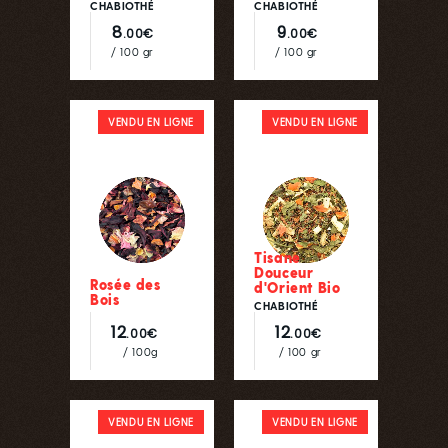
CHABIOTHÉ
CHABIOTHÉ
8
9
.00€
.00€
/ 100 gr
/ 100 gr
VENDU EN LIGNE
VENDU EN LIGNE
Tisane
Douceur
Rosée des
d'Orient Bio
Bois
CHABIOTHÉ
12
12
.00€
.00€
/ 100g
/ 100 gr
VENDU EN LIGNE
VENDU EN LIGNE