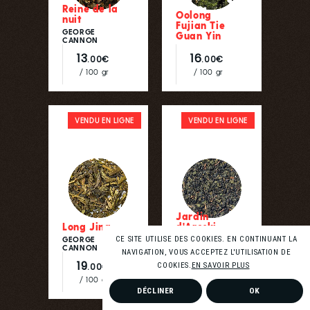
Reine de la
Oolong
nuit
Fujian Tie
GEORGE
Guan Yin
CANNON
13
16
.00€
.00€
/ 100 gr
/ 100 gr
VENDU EN LIGNE
VENDU EN LIGNE
Jardin
Long Jing
d'Areski
GEORGE
CE SITE UTILISE DES COOKIES. EN CONTINUANT LA
GEORGE
CANNON
CANNON
NAVIGATION, VOUS ACCEPTEZ L'UTILISATION DE
19
10
.00€
COOKIES.
EN SAVOIR PLUS
.00€
/ 100 gr
/ 100 g
DÉCLINER
OK