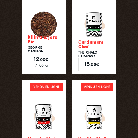
Kilimandjaro
Bio
Cardamom
Chaï
GEORGE
CANNON
THE CHALO
COMPANY
12
.00€
18
.00€
/ 100 gr
VENDU EN LIGNE
VENDU EN LIGNE