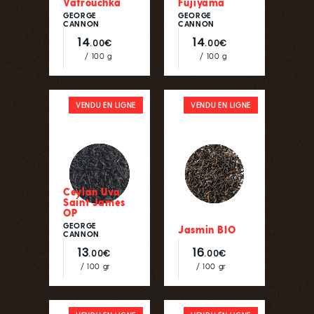
Vatrouchka
Fujiyama
GEORGE
GEORGE
CANNON
CANNON
14
14
.00€
.00€
/ 100 g
/ 100 g
VENDU EN LIGNE
VENDU EN LIGNE
Ceylan Uva
Saint James
OP
GEORGE
Jasmin BIO
CANNON
13
16
.00€
.00€
/ 100 gr
/ 100 gr