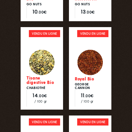
GO NUTS
GO NUTS
10
13
.00€
.00€
VENDU EN LIGNE
VENDU EN LIGNE
Tisane
Royal Bio
digestive Bio
GEORGE
CHABIOTHÉ
CANNON
14
11
.00€
.00€
/ 100 gr
/ 100 gr
VENDU EN LIGNE
VENDU EN LIGNE