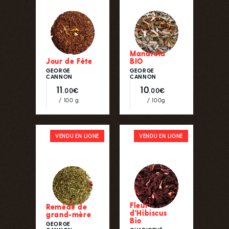
Manarola
Jour de Fête
BIO
GEORGE
GEORGE
CANNON
CANNON
11
10
.00€
.00€
/ 100 g
/ 100g
VENDU EN LIGNE
VENDU EN LIGNE
Fleur
Remède de
d'Hibiscus
grand-mère
Bio
GEORGE