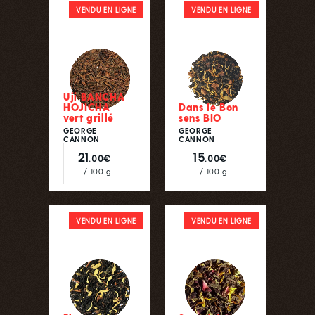
VENDU EN LIGNE
VENDU EN LIGNE
Uji BANCHA
HOJICHA
Dans le Bon
vert grillé
sens BIO
GEORGE
GEORGE
CANNON
CANNON
21
15
.00€
.00€
/ 100 g
/ 100 g
VENDU EN LIGNE
VENDU EN LIGNE