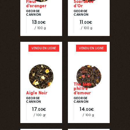
Fleur
Scarabée
d'oranger
d’Or
GEORGE
GEORGE
CANNON
CANNON
13
11
.00€
.00€
/ 100 g
/ 100 g
VENDU EN LIGNE
VENDU EN LIGNE
Thé Mon
philtre
Aigle Noir
d'amour
GEORGE
GEORGE
CANNON
CANNON
17
14
.00€
.00€
/ 100 gr
/ 100 g