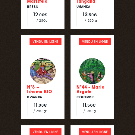
Maristela
Tangana
BRÉSIL
UGANDA
12
13
.00€
.50€
/ 250g
/ 250 g
VENDU EN LIGNE
VENDU EN LIGNE
N°8 –
N°44 - Maria
Ishema BIO
Argote
RWANDA
COLOMBIE
11
11
.00€
.50€
/ 250 gr
/ 250 g
VENDU EN LIGNE
VENDU EN LIGNE