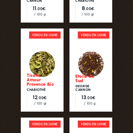
CANNON
CHABIOTHÉ
11
8
.00€
.00€
/ 100 g
/ 100 gr
VENDU EN LIGNE
VENDU EN LIGNE
Tisane
Etoile du
Amour
Sud
Provence Bio
GEORGE
CHABIOTHÉ
CANNON
12
13
.00€
.00€
/ 100 gr
/ 100 g
VENDU EN LIGNE
VENDU EN LIGNE