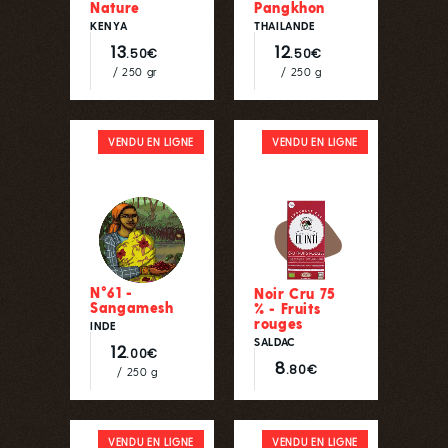
Nature
Pangkhon
KENYA
THAILANDE
13
12
.50€
.50€
/ 250 gr
/ 250 g
VENDU EN LIGNE
VENDU EN LIGNE
N°61 -
Noir Cru 75
Sangamesh
% - Fruits
rouges
INDE
SALDAC
12
.00€
8
.80€
/ 250 g
VENDU EN LIGNE
VENDU EN LIGNE