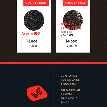
VENDU EN LIGNE
VENDU EN LIGNE
Matin à
Londres BIO
GEORGE
Assam BIO
CANNON
13
14
.00€
.00€
/ 100 gr
/ 100 gr
20 GRANDE
RUE DE VAISE
69009 LYON
DU MARDI AU
SAMEDI
DE 09H00 À
19H00