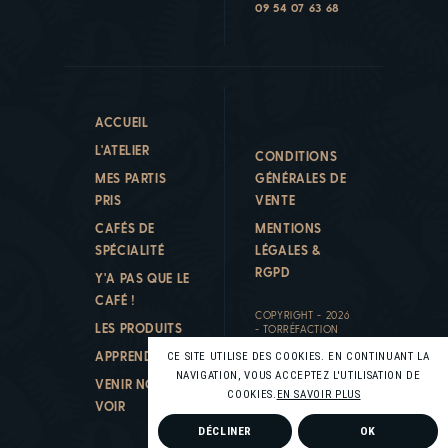
09 54 07 63 68
ACCUEIL
L'ATELIER
CONDITIONS
MES PARTIS
GÉNÉRALES DE
PRIS
VENTE
CAFÉS DE
MENTIONS
SPÉCIALITÉ
LÉGALES &
RGPD
Y'A PAS QUE LE
CAFÉ !
COPYRIGHT - 2026
LES PRODUITS
- TORRÉFACTION
PAPILLONS
APPRENDRE
CE SITE UTILISE DES COOKIES. EN CONTINUANT LA
DÉVELOPPEMENT
:
KALFEUTRE
NAVIGATION, VOUS ACCEPTEZ L'UTILISATION DE
VENIR NOUS
COOKIES.
EN SAVOIR PLUS
VOIR
DÉCLINER
OK