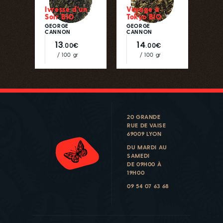
Ivresse d'un
Voyage à
Soir BIO
Tokyo BIO
GEORGE
GEORGE
CANNON
CANNON
13
14
.00€
.00€
/ 100 gr
/ 100 gr
20 GRANDE
RUE DE VAISE
69009 LYON
DU MARDI AU
SAMEDI
DE 09H00 À
19H00
09 54 07 63 68