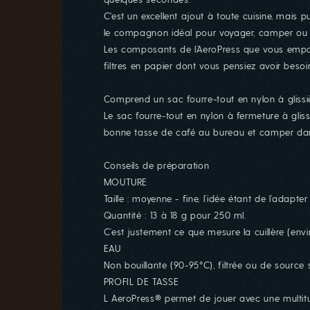
C'est un excellent ajout à toute cuisine, mais p
le compagnon idéal pour voyager, camper ou to
Les composants de l’AeroPress que vous emport
filtres en papier dont vous pensiez avoir bes
Comprend un sac fourre-tout en nylon à glissière,
Le sac fourre-tout en nylon à fermeture à glis
bonne tasse de café au bureau et camper dans 
Conseils de préparation
MOUTURE
Taille : moyenne - fine, l’idée étant de l’adapte
Quantité : 13 à 18 g pour 250 ml.
C’est justement ce que mesure la cuillère (envir
EAU
Non bouillante (90-95°C), filtrée ou de source s
PROFIL DE TASSE
L AeroPress® permet de jouer avec une multitud