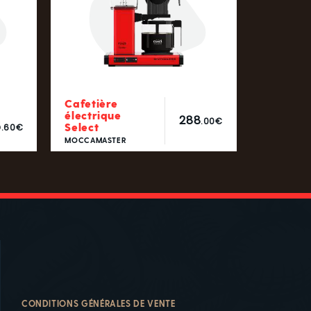
Cafetière
électrique
288
.00€
5
Select
.60€
MOCCAMASTER
CONDITIONS GÉNÉRALES DE VENTE