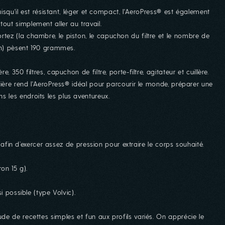
uisqu'il est résistant, léger et compact, l'AeroPress® est également
ut simplement aller au travail.
ez (la chambre, le piston, le capuchon du filtre et le nombre de
oin) pèsent 190 grammes.
 350 filtres, capuchon de filtre, porte-filtre, agitateur et cuillère.
sière rend l'AeroPress® idéal pour parcourir le monde, préparer une
les endroits les plus aventureux.
r afin d’exercer assez de pression pour extraire le corps souhaité.
on 15 g).
i possible (type Volvic).
e de recettes simples et fun aux profils variés. On apprécie le