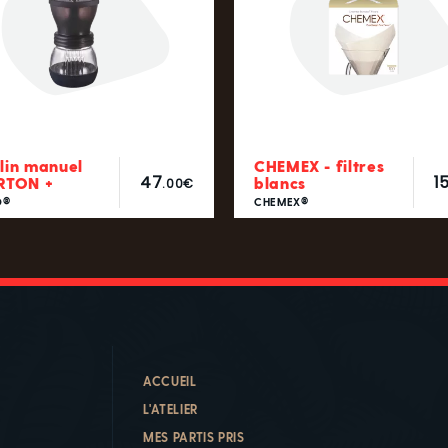
lin manuel
CHEMEX - filtres
47
1
RTON +
blancs
.00€
O®
CHEMEX®
ACCUEIL
L'ATELIER
MES PARTIS PRIS