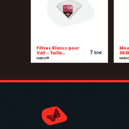
Filtres Blancs pour
Mou
7
V60 - Taille…
SKE
.50€
HARIO®
HARI