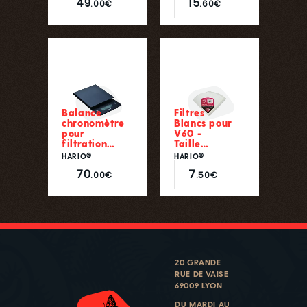
49
15
.00€
.60€
Balance
Filtres
chronomètre
Blancs pour
pour
V60 -
filtration…
Taille…
HARIO®
HARIO®
70
7
.00€
.50€
20 GRANDE
RUE DE VAISE
69009 LYON
DU MARDI AU