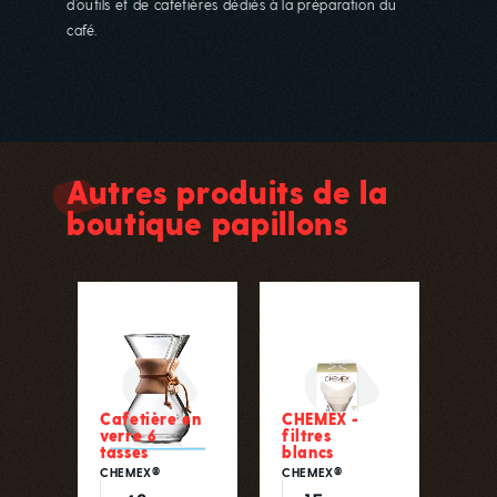
d’outils et de cafetières dédiés à la préparation du
café.
Autres produits de la
boutique papillons
Cafetière en
CHEMEX -
verre 6
filtres
tasses
blancs
CHEMEX®
CHEMEX®