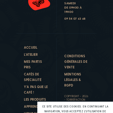
SAMEDI
DE 09H00 À
19H00
09 54 07 63 68
ACCUEIL
L'ATELIER
CONDITIONS
MES PARTIS
GÉNÉRALES DE
PRIS
VENTE
CAFÉS DE
MENTIONS
SPÉCIALITÉ
LÉGALES &
RGPD
Y'A PAS QUE LE
CAFÉ !
COPYRIGHT - 2026
LES PRODUITS
- TORRÉFACTION
PAPILLONS
APPRENDRE
CE SITE UTILISE DES COOKIES. EN CONTINUANT LA
DÉVELOPPEMENT
:
KALFEUTRE
NAVIGATION, VOUS ACCEPTEZ L'UTILISATION DE