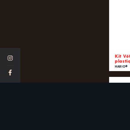
Kit V6
plasti
HARIO®