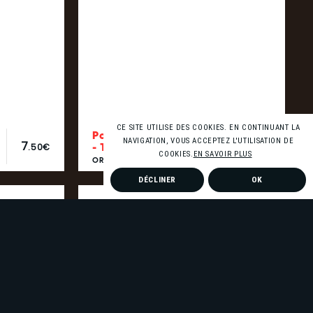
CE SITE UTILISE DES COOKIES. EN CONTINUANT LA
Porte Filtre ORIGAMI
NAVIGATION, VOUS ACCEPTEZ L'UTILISATION DE
7
32
- Taille…
.50€
.00€
COOKIES.
EN SAVOIR PLUS
ORIGAMI
DÉCLINER
OK