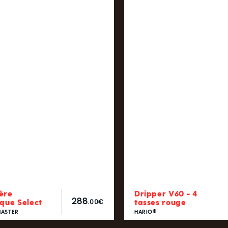
ère
Dripper V60 - 4
288
ique Select
tasses rouge
.00€
ASTER
HARIO®