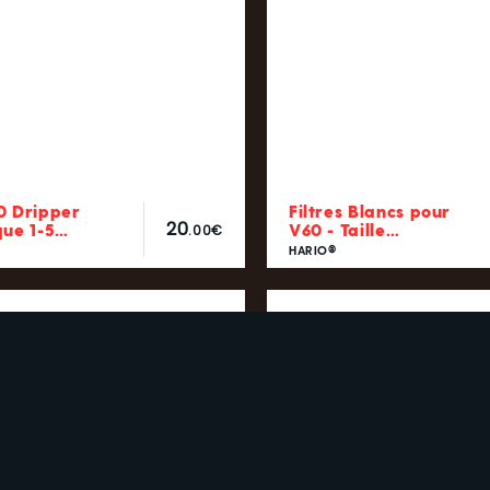
0 Dripper
Filtres Blancs pour
20
que 1-5…
V60 - Taille…
.00€
HARIO®