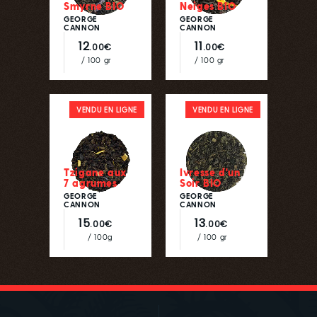
Smyrne BIO
Neiges BIO
GEORGE
GEORGE
CANNON
CANNON
12
11
.00€
.00€
/ 100 gr
/ 100 gr
VENDU EN LIGNE
VENDU EN LIGNE
Tzigane aux
Ivresse d'un
7 agrumes
Soir BIO
GEORGE
GEORGE
CANNON
CANNON
15
13
.00€
.00€
/ 100g
/ 100 gr