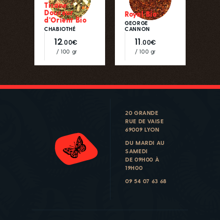
Tisane
Douceur
Royal Bio
d'Orient Bio
GEORGE
CHABIOTHÉ
CANNON
12
11
.00€
.00€
/ 100 gr
/ 100 gr
20 GRANDE
RUE DE VAISE
69009 LYON
DU MARDI AU
SAMEDI
DE 09H00 À
19H00
09 54 07 63 68