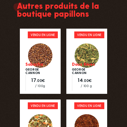
Autres produits de la
retrouve à partir du 27 aout pour vos
commandes en ligne que nous traiterons
boutique papillons
à partir du 1er septembre. A très vite !!!!
VENDU EN LIGNE
VENDU EN LIGNE
Sobacha
Doux Rêves
GEORGE
GEORGE
CANNON
CANNON
17
14
.00€
.00€
/ 100g
/ 100 g
VENDU EN LIGNE
VENDU EN LIGNE