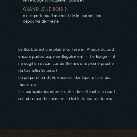
QUAND JE LE BOIS ?
à n’importe quel moment de la journée car
dépourvu de théine
Le Rooibos est une plante cultivée en Afrique du Sud,
encore parfois appelée illégalement ‹‹ Thé Rouge ›› (il
ne s’agit en aucun cas de thé ni d’une plante proche
du Camellia Sinensis).
La préparation du Rooibos est identique à celle des
thés noirs.
Les particularités intéressantes de cette infusion sont
son absence de théine et sa faible teneur en tanins.
La boutique est actuellement
fermée...
La boutique est fermée pour le mois
d'aout ! Vamos a la playa !!! On se