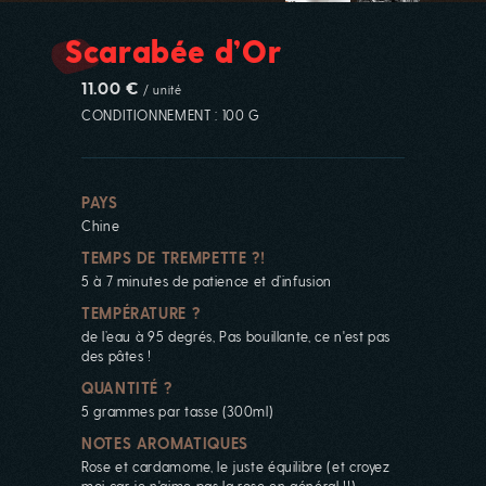
Scarabée d’Or
11.00 €
/ unité
CONDITIONNEMENT : 100 G
PAYS
Chine
TEMPS DE TREMPETTE ?!
5 à 7 minutes de patience et d’infusion
TEMPÉRATURE ?
de l’eau à 95 degrés, Pas bouillante, ce n'est pas
des pâtes !
QUANTITÉ ?
5 grammes par tasse (300ml)
NOTES AROMATIQUES
Rose et cardamome, le juste équilibre (et croyez
moi car je n'aime pas la rose en général !!)