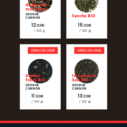
Au bois de
mon cœur
GEORGE
Sencha BIO
CANNON
12
15
.00€
.00€
/ 100 g
/ 100 gr
VENDU EN LIGNE
VENDU EN LIGNE
Années
Ivresse d'un
folles BIO
Soir BIO
GEORGE
GEORGE
CANNON
CANNON
11
13
.00€
.00€
/ 100 gr
/ 100 gr