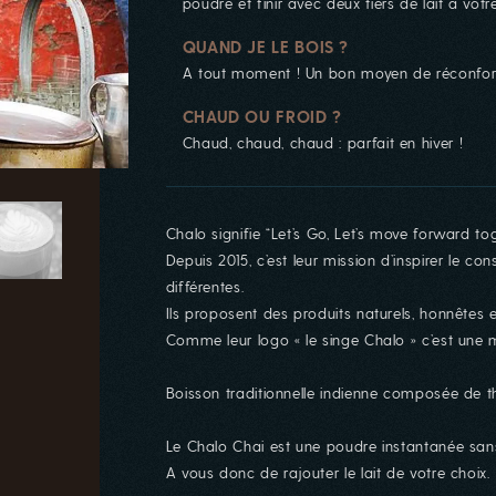
poudre et finir avec deux tiers de lait à votr
QUAND JE LE BOIS ?
A tout moment ! Un bon moyen de réconfort
CHAUD OU FROID ?
Chaud, chaud, chaud : parfait en hiver !
Chalo signifie “Let’s Go, Let’s move forward tog
Depuis 2015, c’est leur mission d’inspirer le 
différentes.
Ils proposent des produits naturels, honnêtes 
Comme leur logo « le singe Chalo » c’est une m
Boisson traditionnelle indienne composée de thé 
Le Chalo Chai est une poudre instantanée sans
A vous donc de rajouter le lait de votre choix.