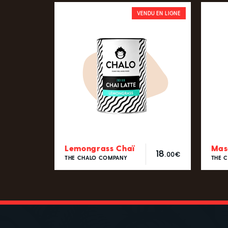
VENDU EN LIGNE
Lemongrass Chaï
Mas
18
.00€
THE CHALO COMPANY
THE 