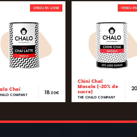
VENDU EN LIGNE
VENDU EN
Chini Chaï
Masala (-20% de
2
ala Chai
sucre)
18
.00€
CHALO COMPANY
THE CHALO COMPANY