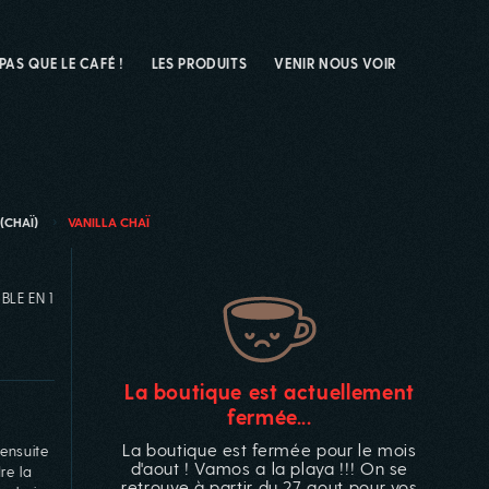
 PAS QUE LE CAFÉ !
LES PRODUITS
VENIR NOUS VOIR
(CHAÏ)
VANILLA CHAÏ
BLE EN 1
La boutique est actuellement
fermée...
La boutique est fermée pour le mois
ensuite
d'aout ! Vamos a la playa !!! On se
re la
retrouve à partir du 27 aout pour vos