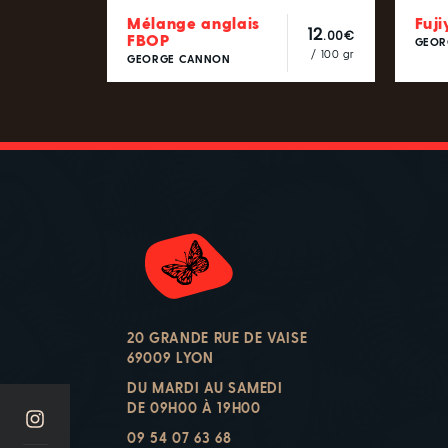
Mélange anglais
Fuj
12
.00€
FBOP
GEOR
/ 100 gr
GEORGE CANNON
20 GRANDE RUE DE VAISE
69009 LYON
DU MARDI AU SAMEDI
DE 09H00 À 19H00
09 54 07 63 68