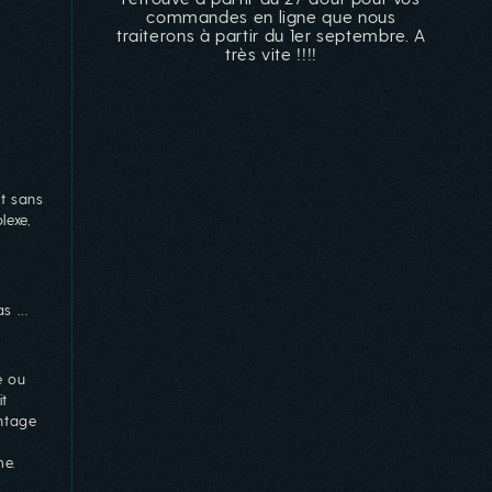
commandes en ligne que nous
traiterons à partir du 1er septembre. A
très vite !!!!
nt sans
lexe,
as …
e ou
it
antage
me.