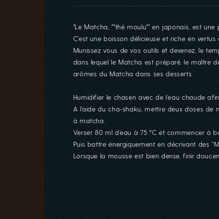
"Le Matcha, ""thé moulu"" en japonais, est une p
C'est une boisson délicieuse et riche en vertus
Munissez vous de vos outils et devenez, le tem
dans lequel le Matcha est préparé, le maître de
arômes du Matcha dans ses desserts.
Humidifier le chasen avec de l’eau chaude afin 
A l’aide du cha-shaku, mettre deux doses de ma
à matcha.
Verser 80 ml d’eau à 75 °C et commencer à ba
Puis battre énergiquement en décrivant des “M”
Lorsque la mousse est bien dense, finir douce