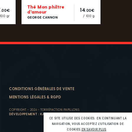
Thé Mon philtre
7
14
.00€
.00€
d'amour
 100 gr
/ 100 g
GEORGE CANNON
CONDITIONS GÉNÉRALES DE VENTE
MENTIONS LÉGALES & RGPD
COPYRIGHT - 2026 - TORRÉFACTION PAPILLONS
DÉVELOPPEMENT :
KALFEUTRE
CE SITE UTILISE DES COOKIES. EN CONTINUANT LA
NAVIGATION, VOUS ACCEPTEZ L'UTILISATION DE
COOKIES.
EN SAVOIR PLUS