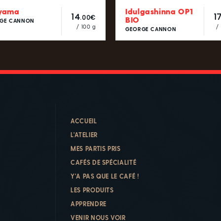
iyama
Idulgashinna OP1
14
1
.00€
BIO
GE CANNON
/ 100 g
/
GEORGE CANNON
ACCUEIL
L'ATELIER
MES PARTIS PRIS
CAFÉS DE SPÉCIALITÉ
Y'A PAS QUE LE CAFÉ !
LES PRODUITS
APPRENDRE
VENIR NOUS VOIR