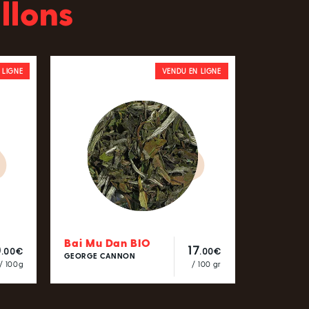
llons
 LIGNE
VENDU EN LIGNE
Bai Mu Dan BIO
0
17
.00€
.00€
GEORGE CANNON
/ 100g
/ 100 gr