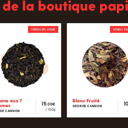
 de la boutique papi
VENDU EN LIGNE
VENDU EN
gane aux 7
Blanc Fruité
15
1
.00€
umes
GEORGE CANNON
/ 100g
GE CANNON