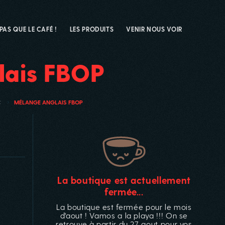
 PAS QUE LE CAFÉ !
LES PRODUITS
VENIR NOUS VOIR
lais FBOP
C
MÉLANGE ANGLAIS FBOP
La boutique est actuellement
fermée...
La boutique est fermée pour le mois
d'aout ! Vamos a la playa !!! On se
retrouve à partir du 27 aout pour vos