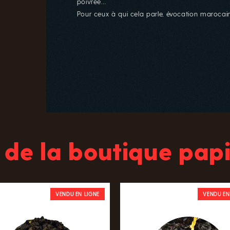
poivrée…
Pour ceux à qui cela parle, évocation marocai
 de la boutique papi
VENDU EN LIGNE
VENDU EN