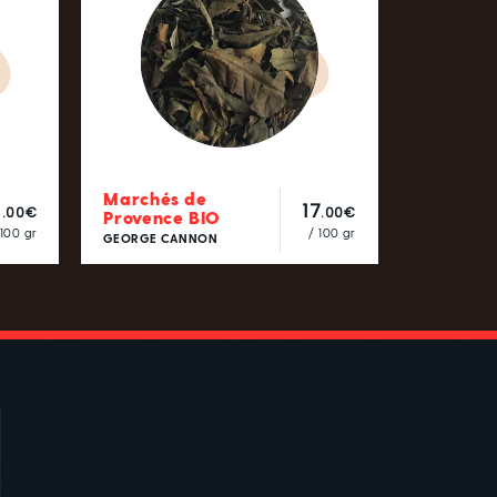
Marchés de
1
17
.00€
.00€
Provence BIO
 100 gr
/ 100 gr
GEORGE CANNON