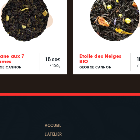
gane aux 7
Etoile des Neiges
15
1
.00€
umes
BIO
/ 100g
/
GE CANNON
GEORGE CANNON
ACCUEIL
L'ATELIER