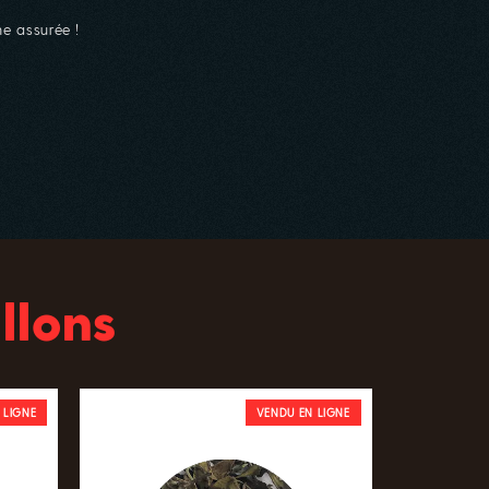
ne assurée !
llons
 LIGNE
VENDU EN LIGNE