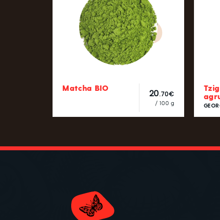
Matcha BIO
Tzi
20
.70€
agr
/ 100 g
GEOR