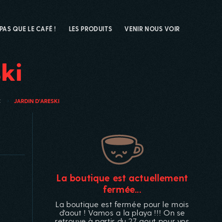
 PAS QUE LE CAFÉ !
LES PRODUITS
VENIR NOUS VOIR
ki
C
JARDIN D'ARESKI
La boutique est actuellement
fermée...
La boutique est fermée pour le mois
d'aout ! Vamos a la playa !!! On se
retrouve à partir du 27 aout pour vos