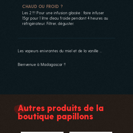
CHAUD OU FROID ?
Les 2 !!! Pour une infusion glacée : faire infuser
15gr pour 1 litre d'eau froide pendant 4 heures au
réfrigérateur. Filtrer, déguster.
Les vapeurs enivrantes du miel et de la vanille ...
Bienvenue à Madagascar !!
La boutique est actuellement
fermée...
Autres produits de la
La boutique est fermée pour le mois
boutique papillons
d'aout ! Vamos a la playa !!! On se
retrouve à partir du 27 aout pour vos
commandes en ligne que nous traiterons
à partir du 1er septembre. A très vite !!!!