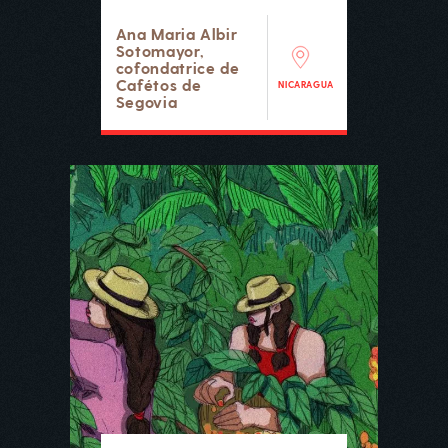
Ana Maria Albir
Sotomayor,
cofondatrice de
Cafétos de
NICARAGUA
Segovia