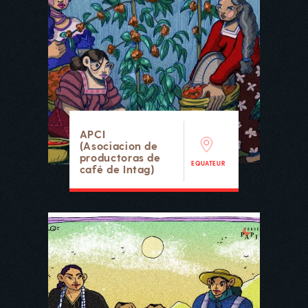
APCI
(Asociacion de
productoras de
EQUATEUR
café de Intag)