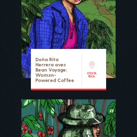
Doña Rita
Herrera avec
Bean Voyage:
COSTA
Womxn-
RICA
Powered Coffee