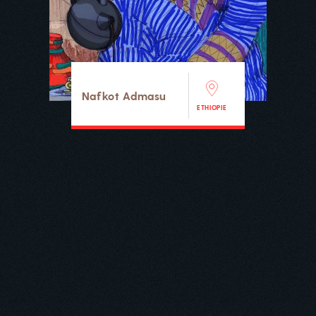
Nafkot Admasu
ETHIOPIE