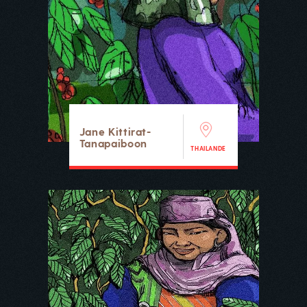
Jane Kittirat-
Tanapaiboon
THAILANDE