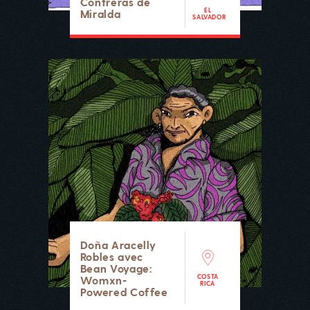
Contreras de
EL
Miralda
SALVADOR
Doña Aracelly
Robles avec
Bean Voyage:
COSTA
Womxn-
RICA
Powered Coffee