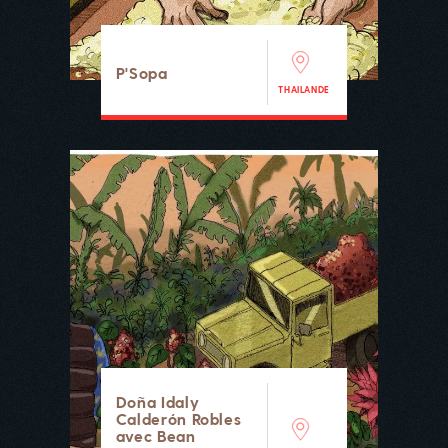
P'Sopa
THAILANDE
Doña Idaly
Calderón Robles
avec Bean