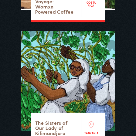
Voyage:
COSTA
Womxn-
RICA
Powered Coffee
The Sisters of
Our Lady of
Kilimandjaro
TANZANIA