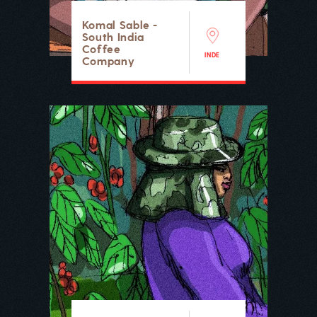
Komal Sable -
South India
Coffee
INDE
Company