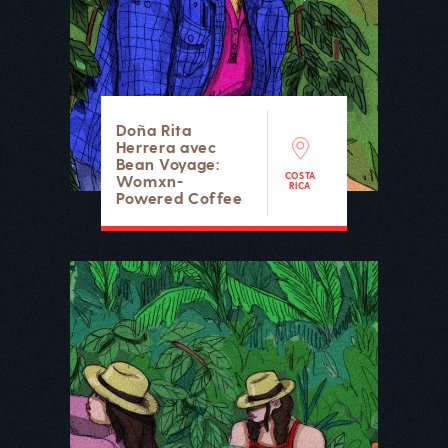
Doña Rita
Herrera avec
Bean Voyage:
COSTA
Womxn-
RICA
Powered Coffee