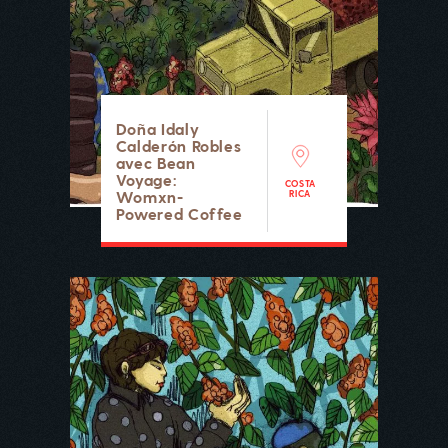
Doña Idaly
Calderón Robles
avec Bean
Voyage:
COSTA
Womxn-
RICA
Powered Coffee