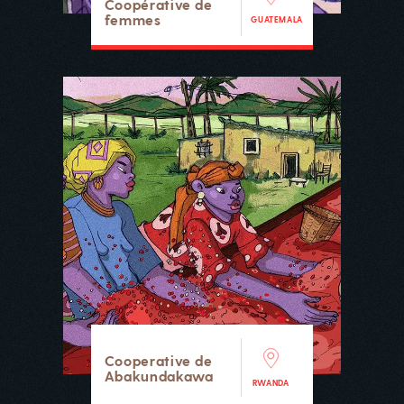
Coopérative de
femmes
GUATEMALA
Cooperative de
Abakundakawa
RWANDA