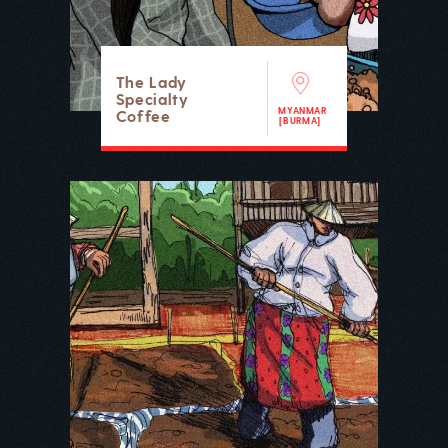
The Lady
Specialty
MYANMAR
Coffee
[BURMA]