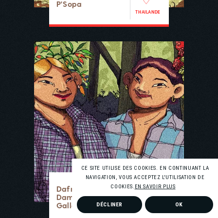
P'Sopa
THAILANDE
CE SITE UTILISE DES COOKIES. EN CONTINUANT LA
NAVIGATION, VOUS ACCEPTEZ L'UTILISATION DE
COOKIES.
EN SAVOIR PLUS
Dafne et
Damaris
Gallardo
DÉCLINER
OK
PANAMA