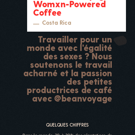
Womxn-Powered
Coffee
Costa Rica
Travailler pour un
monde avec l'égalité
des sexes ? Nous
soutenons le travail
acharné et la passion
des petites
productrices de café
avec @beanvoyage
QUELQUES CHIFFRES