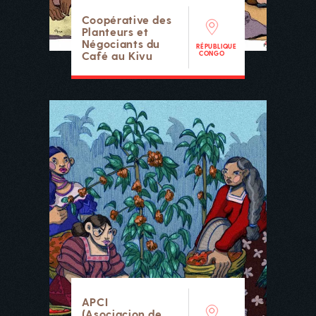
Coopérative des
Planteurs et
Négociants du
RÉPUBLIQUE
Café au Kivu
CONGO
APCI
(Asociacion de