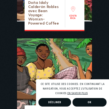
Doña Idaly
Calderón Robles
avec Bean
Voyage:
COSTA
Womxn-
RICA
Powered Coffee
CE SITE UTILISE DES COOKIES. EN CONTINUANT LA
NAVIGATION, VOUS ACCEPTEZ L'UTILISATION DE
COOKIES.
EN SAVOIR PLUS
DÉCLINER
OK