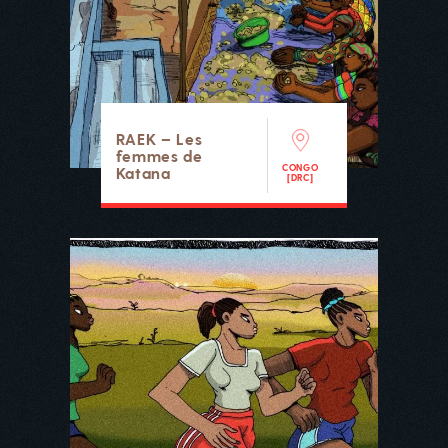
RAEK – Les
femmes de
CONGO
Katana
[DRC]