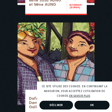
et Mme AUNG
MYANMAR
[BURMA]
CE SITE UTILISE DES COOKIES. EN CONTINUANT LA
NAVIGATION, VOUS ACCEPTEZ L'UTILISATION DE
COOKIES.
EN SAVOIR PLUS
Dafne et
Damaris
DÉCLINER
OK
Gallardo
PANAMA