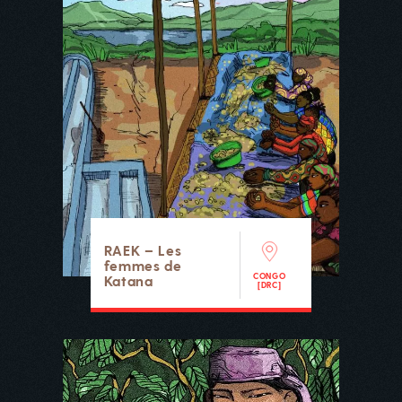
RAEK – Les
femmes de
CONGO
Katana
[DRC]