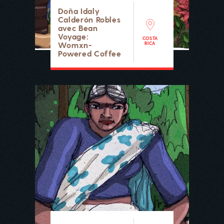
Doña Idaly
Calderón Robles
avec Bean
Voyage:
COSTA
Womxn-
RICA
Powered Coffee