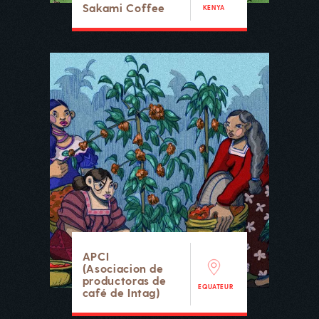
Sakami Coffee
KENYA
APCI
(Asociacion de
productoras de
EQUATEUR
café de Intag)