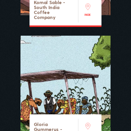
Komal Sable -
South India
Coffee
INDE
Company
Gloria
Gummerus -