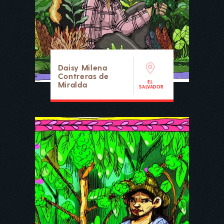
Daisy Milena
Contreras de
EL
Miralda
SALVADOR