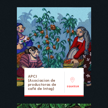
APCI
(Asociacion de
productoras de
EQUATEUR
café de Intag)