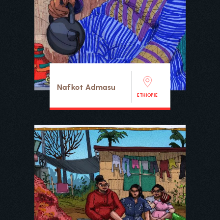
Nafkot Admasu
ETHIOPIE