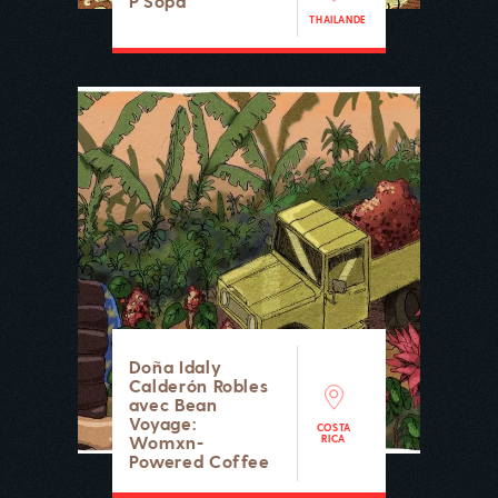
P'Sopa
THAILANDE
Doña Idaly
Calderón Robles
avec Bean
Voyage:
COSTA
Womxn-
RICA
Powered Coffee