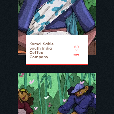
Komal Sable -
South India
Coffee
INDE
Company