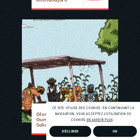
CE SITE UTILISE DES COOKIES. EN CONTINUANT LA
Gloria
NAVIGATION, VOUS ACCEPTEZ L'UTILISATION DE
Gummerus -
COOKIES.
EN SAVOIR PLUS
Sakami Coffee
KENYA
DÉCLINER
OK