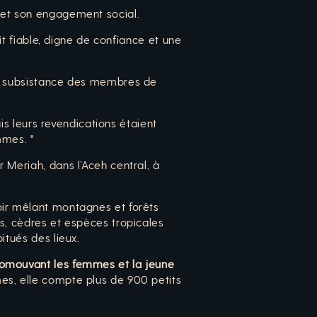
é et son engagement social.
ait fiable, digne de confiance et une
de subsistance des membres de
ais leurs revendications étaient
mmes. "
 Meriah, dans l’Aceh central, à
oir mêlant montagnes et forêts
ns, cèdres et espèces tropicales
itués des lieux.
omouvant les femmes et la jeune
s, elle compte plus de 900 petits