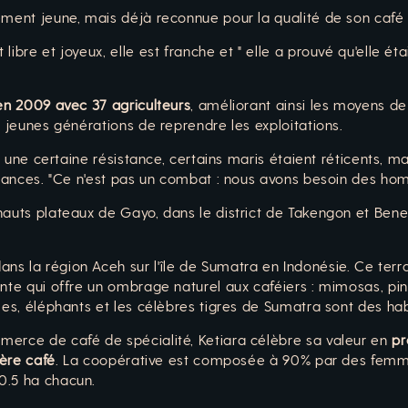
vement jeune, mais déjà reconnue pour la qualité de son caf
ibre et joyeux, elle est franche et " elle a prouvé qu'elle ét
en 2009 avec 37 agriculteurs
, améliorant ainsi les moyens 
x jeunes générations de reprendre les exploitations.
it une certaine résistance, certains maris étaient réticents, m
 chances. "Ce n'est pas un combat : nous avons besoin des ho
hauts plateaux de Gayo, dans le district de Takengon et Bener
ns la région Aceh sur l'île de Sumatra en Indonésie. Ce terr
ante qui offre un ombrage naturel aux caféiers : mimosas, pi
les, éléphants et les célèbres tigres de Sumatra sont des hab
merce de café de spécialité, Ketiara célèbre sa valeur en
pr
ière café
. La coopérative est composée à 90% par des femme
0.5 ha chacun.