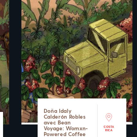
Doña Idaly
Calderón Robles
avec Bean
COSTA
Voyage: Womxn-
RICA
Powered Coffee