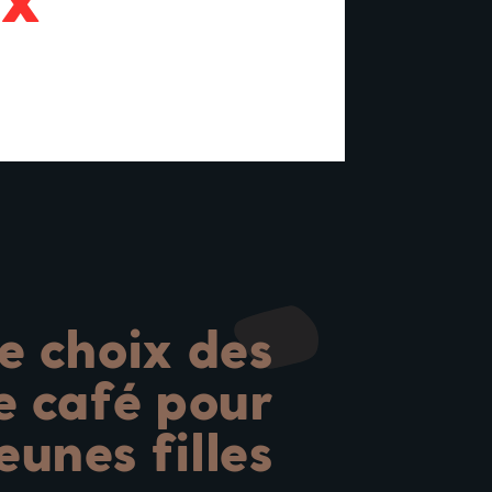
e choix des
e café pour
eunes filles