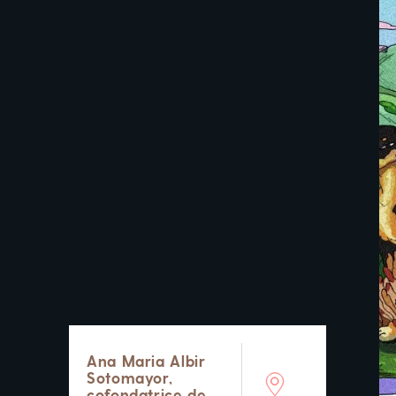
Ana Maria Albir
Sotomayor,
cofondatrice de