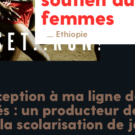
femmes
Ethiopie
eption à ma ligne d
és : un producteur d
la scolarisation de j