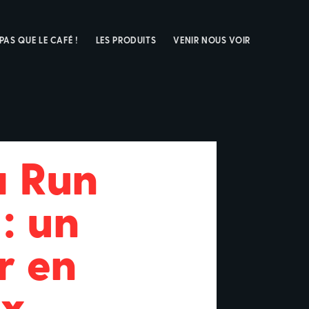
 PAS QUE LE CAFÉ !
LES PRODUITS
VENIR NOUS VOIR
a Run
: un
r en
ux