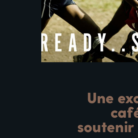
Une exc
caf
soutenir 