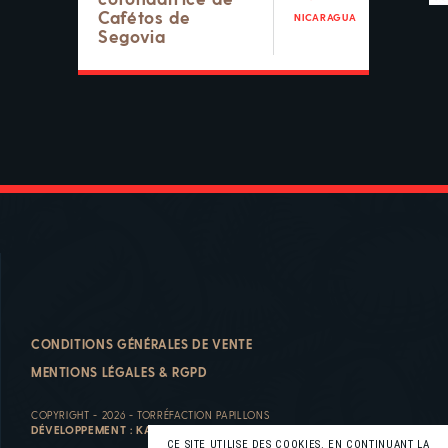
Cafétos de
NICARAGUA
Segovia
CONDITIONS GÉNÉRALES DE VENTE
MENTIONS LÉGALES & RGPD
COPYRIGHT - 2026 - TORRÉFACTION PAPILLONS
DÉVELOPPEMENT :
KALFEUTRE
CE SITE UTILISE DES COOKIES. EN CONTINUANT LA