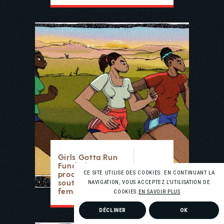
Girls Gotta Run
Fundation : un
producteur en
CE SITE UTILISE DES COOKIES. EN CONTINUANT LA
soutien aux
NAVIGATION, VOUS ACCEPTEZ L'UTILISATION DE
ETHIOPIE
femmes
COOKIES.
EN SAVOIR PLUS
DÉCLINER
OK