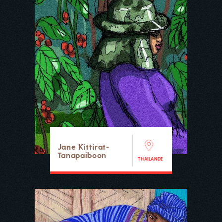
Jane Kittirat-
Tanapaiboon
THAILANDE