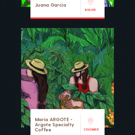
Juana Garcia
BOLIVIE
Maria ARGOTE -
Argote Specialty
Coffee
COLOMBIE