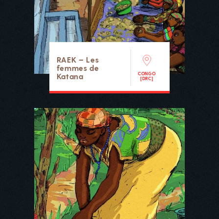
RAEK – Les
femmes de
CONGO
Katana
[DRC]