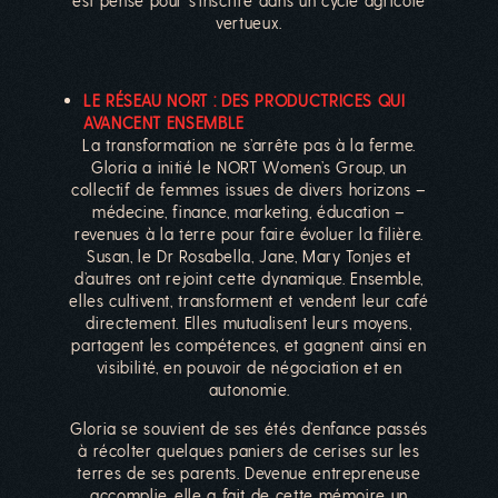
est pensé pour s’inscrire dans un cycle agricole
vertueux.
LE RÉSEAU NORT : DES PRODUCTRICES QUI
AVANCENT ENSEMBLE
La transformation ne s’arrête pas à la ferme.
Gloria a initié le NORT Women’s Group, un
collectif de femmes issues de divers horizons –
médecine, finance, marketing, éducation –
revenues à la terre pour faire évoluer la filière.
Susan, le Dr Rosabella, Jane, Mary Tonjes et
d’autres ont rejoint cette dynamique. Ensemble,
elles cultivent, transforment et vendent leur café
directement. Elles mutualisent leurs moyens,
partagent les compétences, et gagnent ainsi en
visibilité, en pouvoir de négociation et en
autonomie.
Gloria se souvient de ses étés d’enfance passés
à récolter quelques paniers de cerises sur les
terres de ses parents. Devenue entrepreneuse
accomplie, elle a fait de cette mémoire un