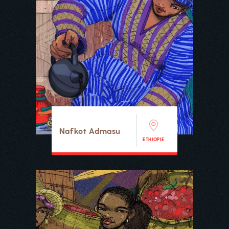
Nafkot Admasu
ETHIOPIE