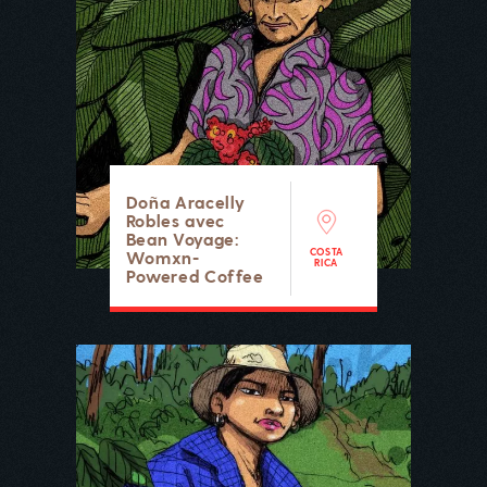
Doña Aracelly
Robles avec
Bean Voyage:
COSTA
Womxn-
RICA
Powered Coffee