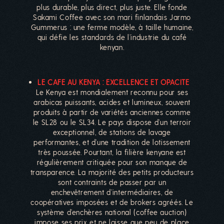
plus durable, plus direct, plus juste. Elle fonde
Sakami Coffee avec son mari finlandais Jarmo
Gummerus : une ferme modèle, à taille humaine,
qui défie les standards de l’industrie du café
kenyan.
LE CAFE AU KENYA : EXCELLENCE ET OPACITE
Le Kenya est mondialement reconnu pour ses
arabicas puissants, acides et lumineux, souvent
produits à partir de variétés anciennes comme
le SL28 ou le SL34. Le pays dispose d’un terroir
exceptionnel, de stations de lavage
performantes, et d’une tradition de lotissement
très poussée. Pourtant, la filière kenyane est
régulièrement critiquée pour son manque de
transparence. La majorité des petits producteurs
sont contraints de passer par un
enchevêtrement d’intermédiaires, de
coopératives imposées et de brokers agréés. Le
système d’enchères national (coffee auction)
impose ses prix et ne laisse que peu de place