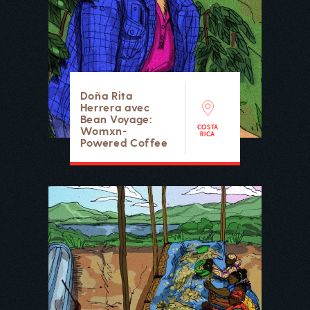
Doña Rita
Herrera avec
Bean Voyage:
COSTA
Womxn-
RICA
Powered Coffee