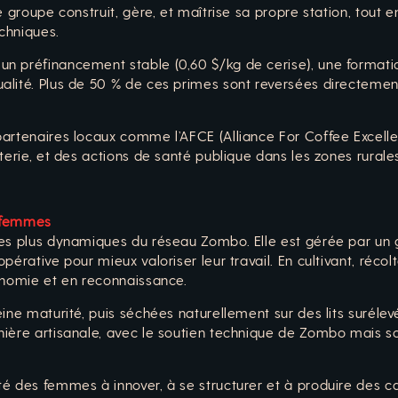
ue groupe construit, gère, et maîtrise sa propre station, tou
echniques.
n préfinancement stable (0,60 $/kg de cerise), une formatio
alité. Plus de 50 % de ces primes sont reversées directemen
partenaires locaux comme l’AFCE (Alliance For Coffee Excell
terie, et des actions de santé publique dans les zones rurales
e femmes
des plus dynamiques du réseau Zombo. Elle est gérée par un 
pérative pour mieux valoriser leur travail. En cultivant, réc
onomie et en reconnaissance.
eine maturité, puis séchées naturellement sur des lits suréle
ière artisanale, avec le soutien technique de Zombo mais so
té des femmes à innover, à se structurer et à produire des c