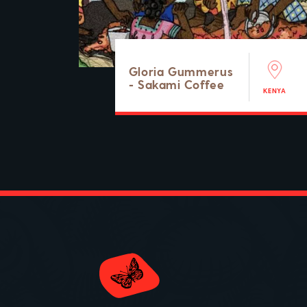
Gloria Gummerus
- Sakami Coffee
KENYA