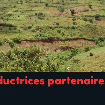
01
ductrices partenaire