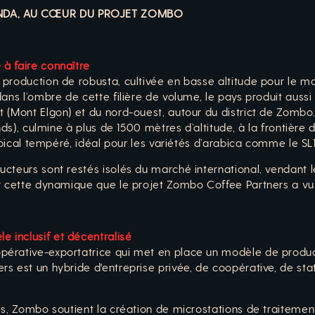
NDA, AU CŒUR DU PROJET ZOMBO
 à faire connaître
production de robusta, cultivée en basse altitude pour le ma
dans l’ombre de cette filière de volume, le pays produit auss
 (Mont Elgon) et du nord-ouest, autour du district de Zombo.
nds), culmine à plus de 1500 mètres d’altitude, à la frontière
ropical tempéré, idéal pour les variétés d’arabica comme le SL
cteurs sont restés isolés du marché international, vendant l
r cette dynamique que le projet Zombo Coffee Partners a vu 
 inclusif et décentralisé
érative-exportatrice qui met en place un modèle de producti
s est un hybride d'entreprise privée, de coopérative, de st
es, Zombo soutient la création de microstations de traiteme